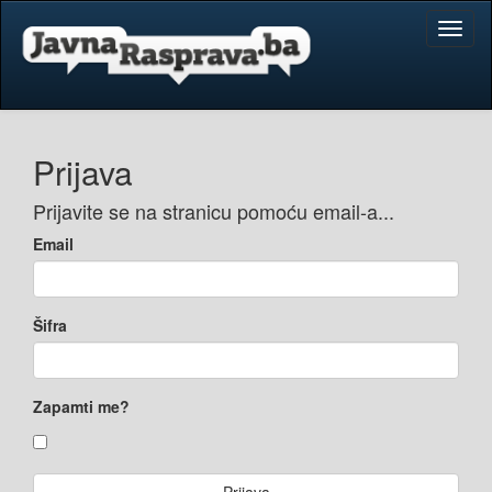
Toggl
naviga
Prijava
Prijavite se na stranicu pomoću email-a...
Email
Šifra
Zapamti me?