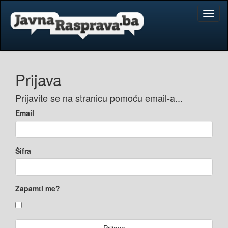
Toggl
naviga
Prijava
Prijavite se na stranicu pomoću email-a...
Email
Šifra
Zapamti me?