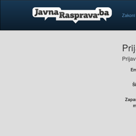
Zakoni
Pri
Prija
Em
Š
Zapa
m