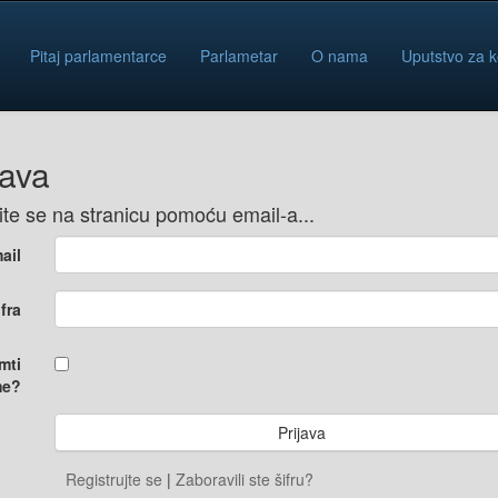
Pitaj parlamentarce
Parlametar
O nama
Uputstvo za k
java
vite se na stranicu pomoću email-a...
ail
ifra
mti
e?
Registrujte se
|
Zaboravili ste šifru?