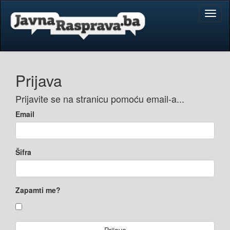
Toggl
naviga
Prijava
Prijavite se na stranicu pomoću email-a...
Email
Šifra
Zapamti me?