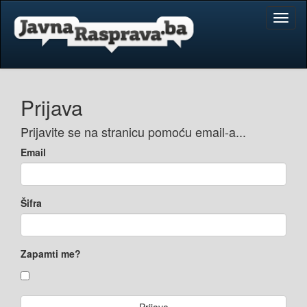
Toggl
naviga
Prijava
Prijavite se na stranicu pomoću email-a...
Email
Šifra
Zapamti me?