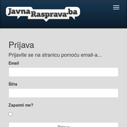
Toggl
naviga
Prijava
Prijavite se na stranicu pomoću email-a...
Email
Šifra
Zapamti me?