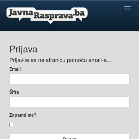
Toggl
naviga
Prijava
Prijavite se na stranicu pomoću email-a...
Email
Šifra
Zapamti me?