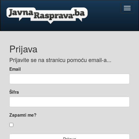
Toggl
naviga
Prijava
Prijavite se na stranicu pomoću email-a...
Email
Šifra
Zapamti me?