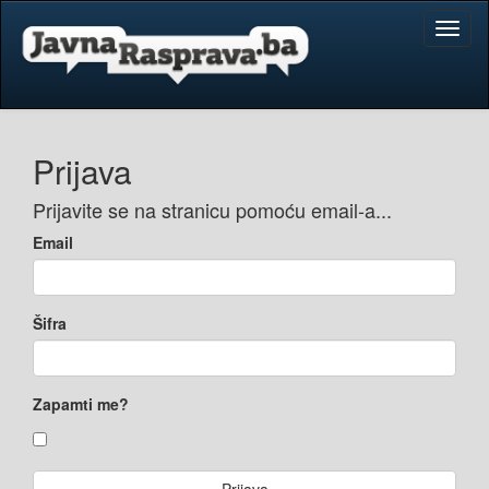
Toggl
naviga
Prijava
Prijavite se na stranicu pomoću email-a...
Email
Šifra
Zapamti me?