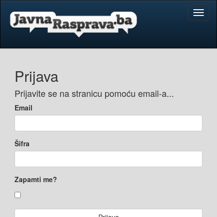
Toggl
naviga
Prijava
Prijavite se na stranicu pomoću email-a...
Email
Šifra
Zapamti me?