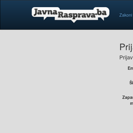
Zakoni
Pri
Prija
Em
Š
Zapa
m