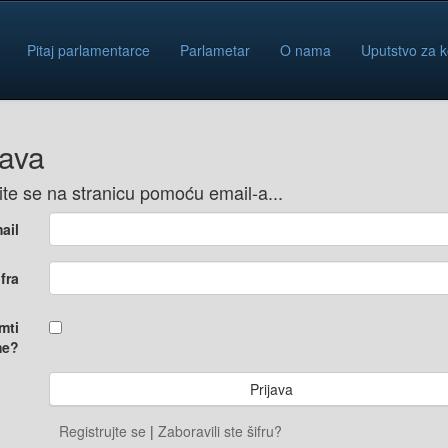
Pitaj parlamentarce
Parlametar
O nama
Uputstvo za k
java
vite se na stranicu pomoću email-a...
ail
ifra
mti
e?
Registrujte se
|
Zaboravili ste šifru?