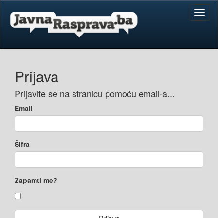
Toggl
naviga
Prijava
Prijavite se na stranicu pomoću email-a...
Email
Šifra
Zapamti me?