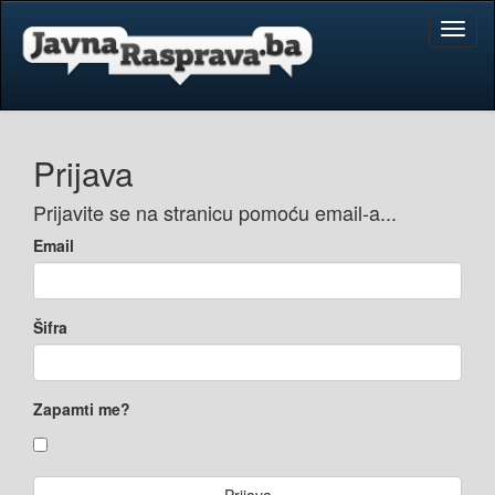
Toggl
naviga
Prijava
Prijavite se na stranicu pomoću email-a...
Email
Šifra
Zapamti me?