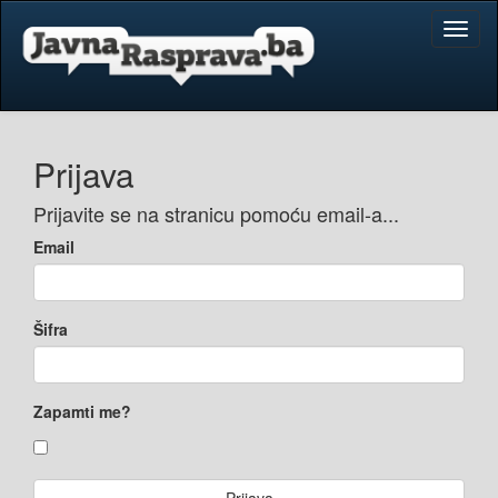
Toggl
naviga
Prijava
Prijavite se na stranicu pomoću email-a...
Email
Šifra
Zapamti me?