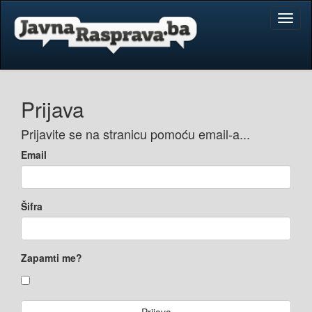
Toggl
naviga
Prijava
Prijavite se na stranicu pomoću email-a...
Email
Šifra
Zapamti me?