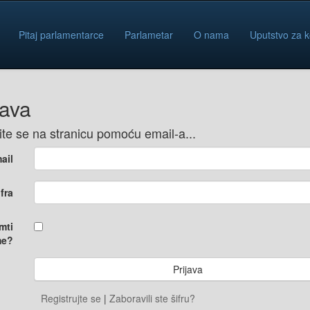
Pitaj parlamentarce
Parlametar
O nama
Uputstvo za k
java
vite se na stranicu pomoću email-a...
ail
ifra
mti
e?
Registrujte se
|
Zaboravili ste šifru?