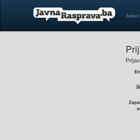
Zakoni
Pri
Prija
Em
Š
Zapa
m