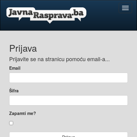
Toggl
naviga
Prijava
Prijavite se na stranicu pomoću email-a...
Email
Šifra
Zapamti me?