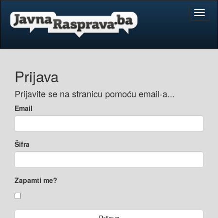
Toggl
naviga
Prijava
Prijavite se na stranicu pomoću email-a...
Email
Šifra
Zapamti me?