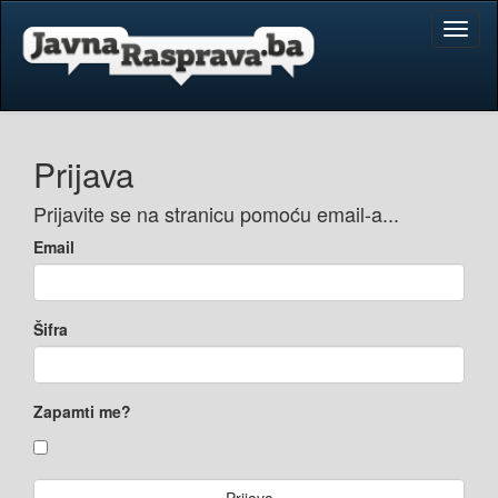
Toggl
naviga
Prijava
Prijavite se na stranicu pomoću email-a...
Email
Šifra
Zapamti me?