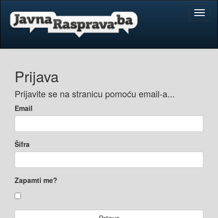
Toggl
naviga
Prijava
Prijavite se na stranicu pomoću email-a...
Email
Šifra
Zapamti me?