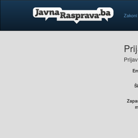
Zakoni
Pri
Prija
Em
Š
Zapa
m