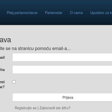
Pitaj parlamentarce
Parlametar
O nama
Uputstvo za k
java
vite se na stranicu pomoću email-a...
ail
ifra
mti
e?
Registrujte se
|
Zaboravili ste šifru?