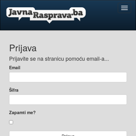
Toggl
naviga
Prijava
Prijavite se na stranicu pomoću email-a...
Email
Šifra
Zapamti me?