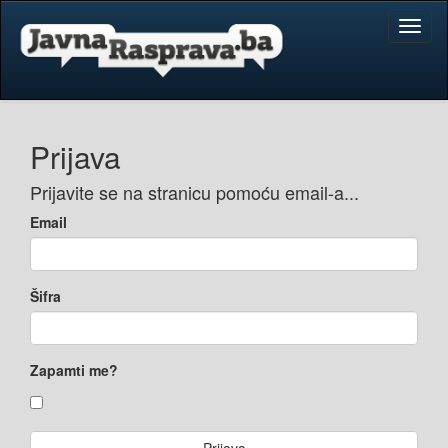
Toggl
naviga
Prijava
Prijavite se na stranicu pomoću email-a...
Email
Šifra
Zapamti me?