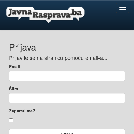
Toggl
naviga
Prijava
Prijavite se na stranicu pomoću email-a...
Email
Šifra
Zapamti me?