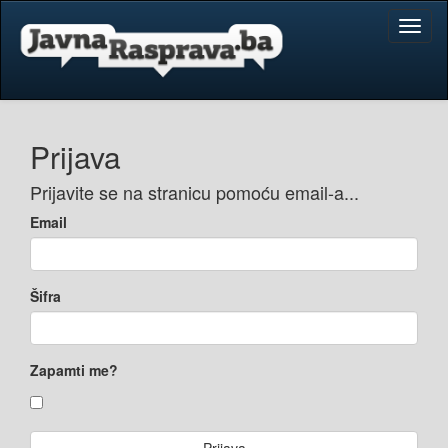
Toggl
naviga
Prijava
Prijavite se na stranicu pomoću email-a...
Email
Šifra
Zapamti me?