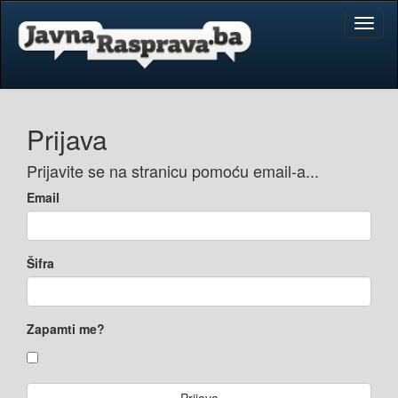
Toggl
naviga
Prijava
Prijavite se na stranicu pomoću email-a...
Email
Šifra
Zapamti me?