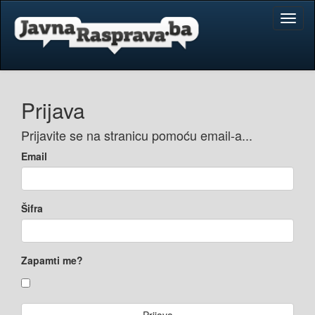
Toggl
naviga
Prijava
Prijavite se na stranicu pomoću email-a...
Email
Šifra
Zapamti me?