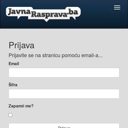
Toggl
naviga
Prijava
Prijavite se na stranicu pomoću email-a...
Email
Šifra
Zapamti me?