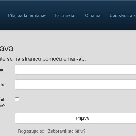
Pitaj parlamentarce
Parlametar
O nama
Uputstvo za k
java
vite se na stranicu pomoću email-a...
ail
ifra
mti
e?
Registrujte se
|
Zaboravili ste šifru?