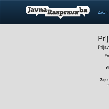
Zakoni
Pri
Prija
Em
Š
Zapa
m