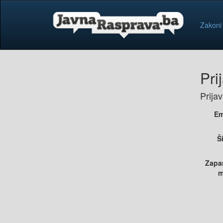
Zakoni
Pri
Prija
Em
Š
Zapa
m