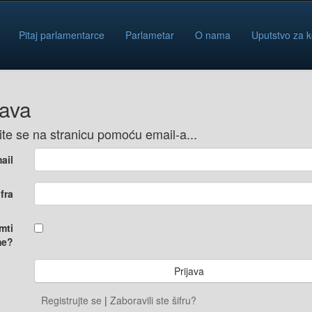
Pitaj parlamentarce
Parlametar
O nama
Uputstvo za k
java
vite se na stranicu pomoću email-a...
ail
ifra
mti
e?
Registrujte se
|
Zaboravili ste šifru?