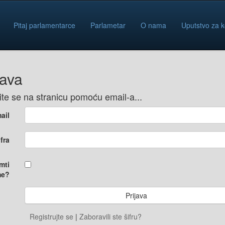
Pitaj parlamentarce
Parlametar
O nama
Uputstvo za k
java
vite se na stranicu pomoću email-a...
ail
ifra
mti
e?
Registrujte se
|
Zaboravili ste šifru?