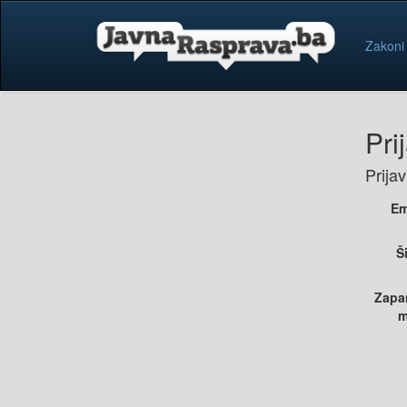
Zakoni
Pri
Prija
Em
Š
Zapa
m