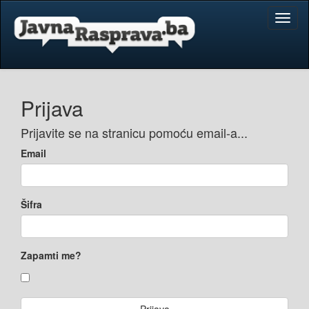
Toggl
naviga
Prijava
Prijavite se na stranicu pomoću email-a...
Email
Šifra
Zapamti me?