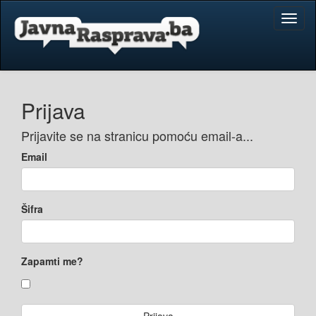
Toggl
naviga
Prijava
Prijavite se na stranicu pomoću email-a...
Email
Šifra
Zapamti me?