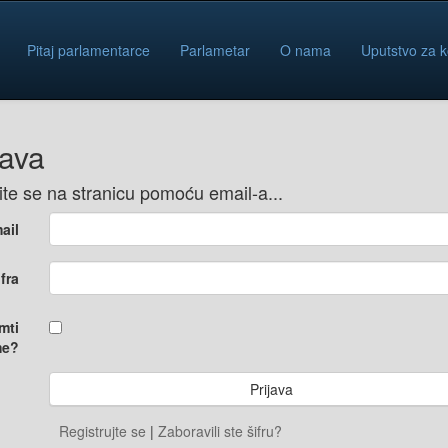
Pitaj parlamentarce
Parlametar
O nama
Uputstvo za k
java
vite se na stranicu pomoću email-a...
ail
ifra
mti
e?
Registrujte se
|
Zaboravili ste šifru?