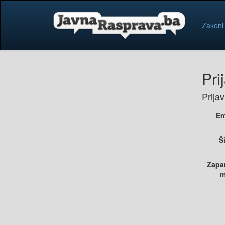
Zakoni
Pri
Prija
Em
Š
Zapa
m