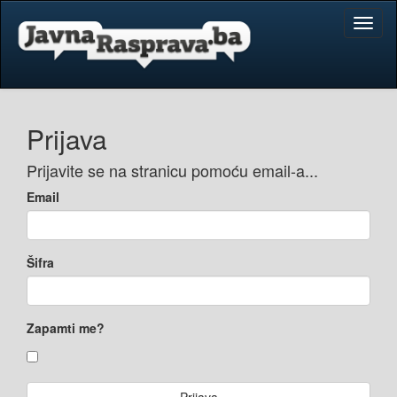
Toggl
naviga
Prijava
Prijavite se na stranicu pomoću email-a...
Email
Šifra
Zapamti me?