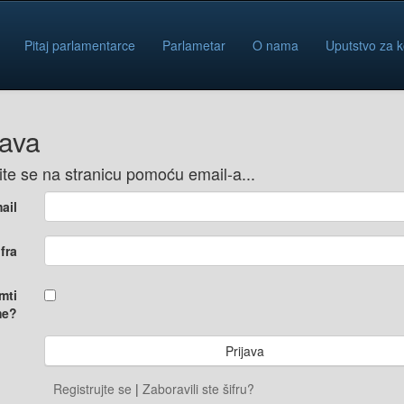
Pitaj parlamentarce
Parlametar
O nama
Uputstvo za k
java
vite se na stranicu pomoću email-a...
ail
ifra
mti
e?
Registrujte se
|
Zaboravili ste šifru?