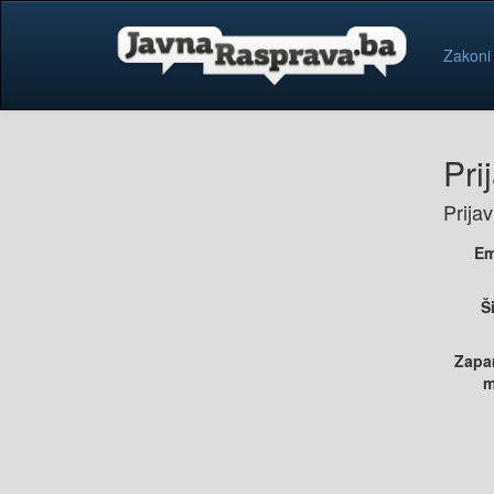
Zakoni
Pri
Prija
Em
Š
Zapa
m