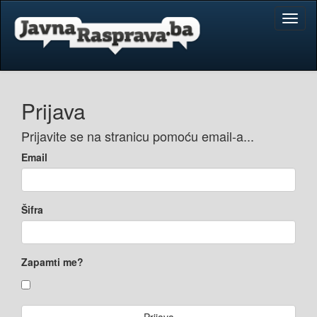
Toggl
naviga
Prijava
Prijavite se na stranicu pomoću email-a...
Email
Šifra
Zapamti me?