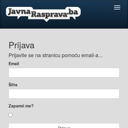
Toggl
naviga
Prijava
Prijavite se na stranicu pomoću email-a...
Email
Šifra
Zapamti me?