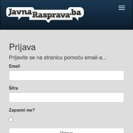
Toggl
naviga
Prijava
Prijavite se na stranicu pomoću email-a...
Email
Šifra
Zapamti me?