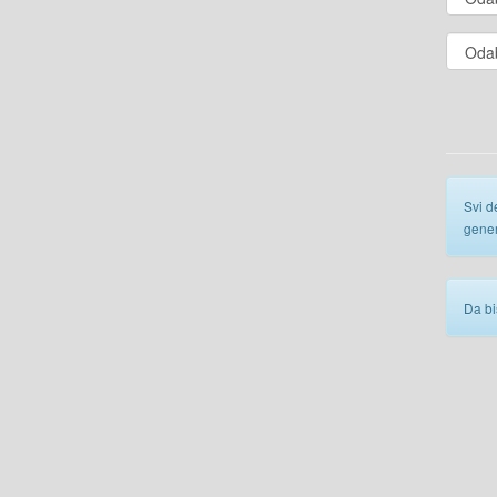
Svi d
gener
Da bi