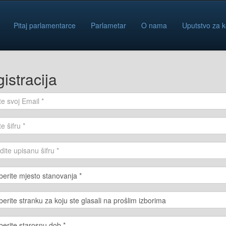
Pitaj parlamentarce
Parlametar
O nama
Uputstvo za k
istracija