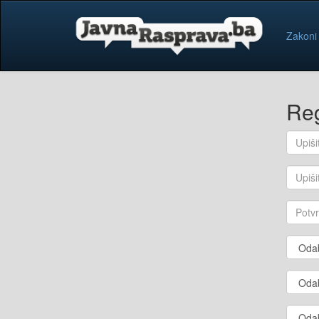
Zakoni
Reg