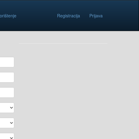
orištenje
Registracija
Prijava