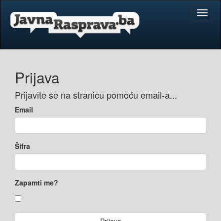
Toggl
naviga
Prijava
Prijavite se na stranicu pomoću email-a...
Email
Šifra
Zapamti me?