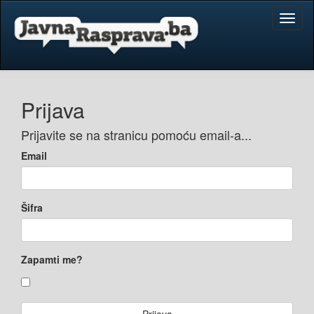
Toggl
naviga
Prijava
Prijavite se na stranicu pomoću email-a...
Email
Šifra
Zapamti me?