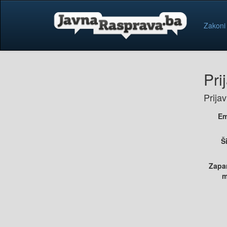
Zakoni
Pri
Prija
Em
Š
Zapa
m