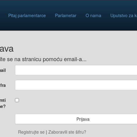
Pitaj parlamentarce
Parlametar
O nama
Uputstvo za k
java
vite se na stranicu pomoću email-a...
ail
ifra
mti
e?
Registrujte se
|
Zaboravili ste šifru?