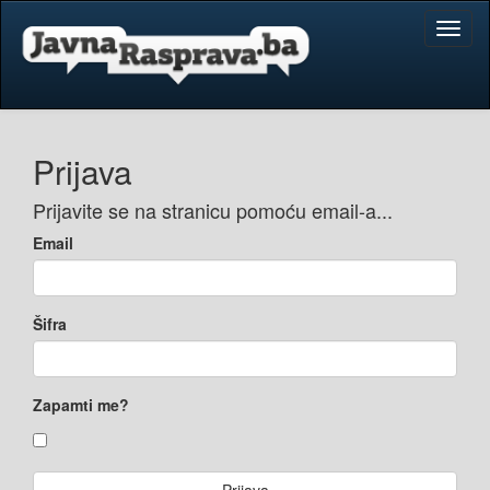
Toggl
naviga
Prijava
Prijavite se na stranicu pomoću email-a...
Email
Šifra
Zapamti me?