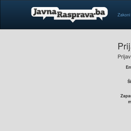
Zakoni
Pri
Prija
Em
Š
Zapa
m