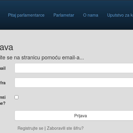
Pitaj parlamentarce
Parlametar
O nama
Uputstvo za k
java
vite se na stranicu pomoću email-a...
ail
ifra
mti
e?
Registrujte se
|
Zaboravili ste šifru?