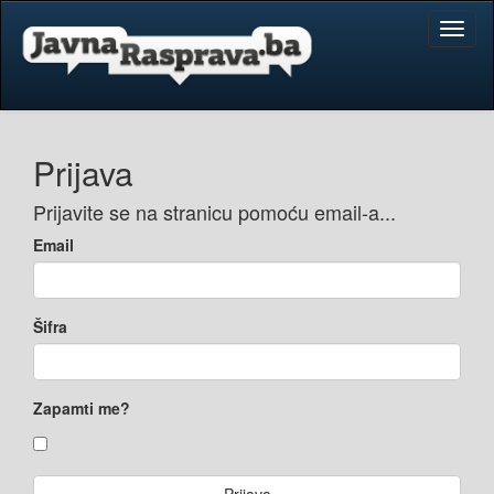
Toggl
naviga
Prijava
Prijavite se na stranicu pomoću email-a...
Email
Šifra
Zapamti me?