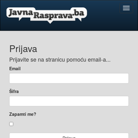
Toggl
naviga
Prijava
Prijavite se na stranicu pomoću email-a...
Email
Šifra
Zapamti me?