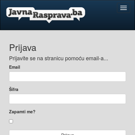
Toggl
naviga
Prijava
Prijavite se na stranicu pomoću email-a...
Email
Šifra
Zapamti me?