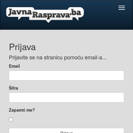
Toggl
naviga
Prijava
Prijavite se na stranicu pomoću email-a...
Email
Šifra
Zapamti me?