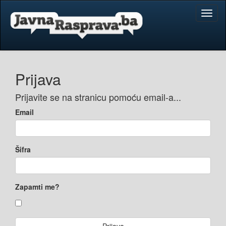
Toggl
naviga
Prijava
Prijavite se na stranicu pomoću email-a...
Email
Šifra
Zapamti me?